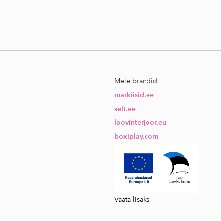
Meie brändid
markiisid.ee
selt.ee
loovinterjoor.eu
boxiplay.com
Vaata lisaks