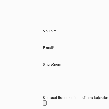
Sinu nimi
E-mail
Sinu sõnum
Siia saad lisada ka faili, näiteks kujundusf