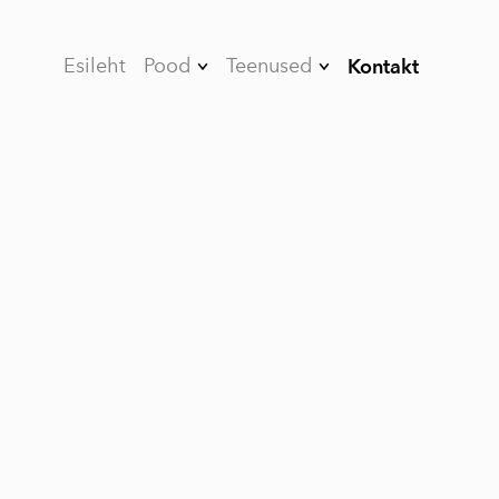
Esileht
Pood
Teenused
Kontakt
Kleebised
Nutikile
Kõik tooted
Värvikaitsekile
Stendid ja Roll-UP-
Projektsioonekraan
id
id
Valgustusega
Akende kiletamine
süsteemid
Autode kiletamine
Puidust tooted
Kuumpress trükk
Reklaami seinad
Materjalid
Plakati raamid
Kõnnitee stendid