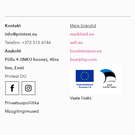
Kontakt
Meie brändid
info@printest.eu
markiisid.ee
Telefon: +372 515 4146
selt.ee
Asukoht
loovinterjoor.eu
Põllu 4 (INKU hoone), Võru
boxiplay.com
linn, Eesti
Printest OÜ
Vaata lisaks
Privaatsuspoliitika
Müügitingimused