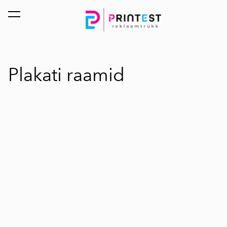
lisati ostukorvi.
Vaata ostukorvi
Plakati raamid