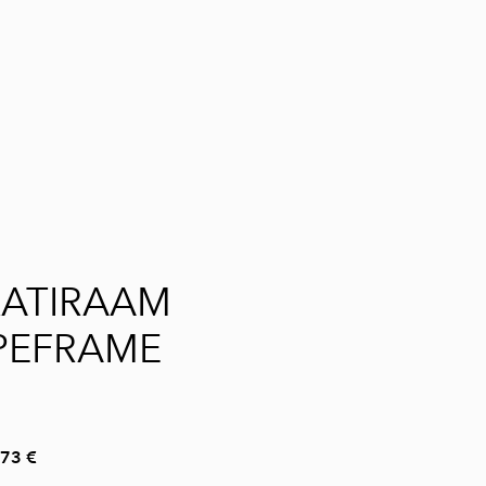
lisati ostukorvi.
Vaata ostukorvi
KATIRAAM
PEFRAME
,73 €