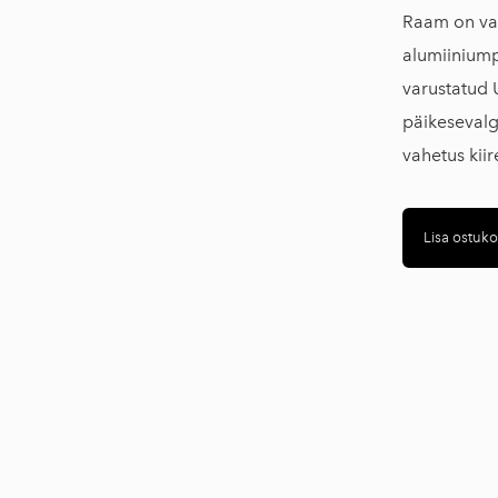
Uksesildid
Raam on va
alumiiniumpr
Sisustustooted
varustatud U
Telgid
päikesevalg
Abivahendid
vahetus kiir
Sündmuste mööbel
Tõkkepostid
Lisa ostuko
Lipuvardad
Printimismaterjalid