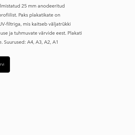
lmistatud 25 mm anodeeritud
ofiilist. Paks plakatikate on
V-filtriga, mis kaitseb väljatrükki
use ja tuhmuvate värvide eest. Plakati
e. Suurused: A4, A3, A2, A1
rvi