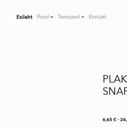
Pood
Teenused
Kontakt
Esileht
Kleebised
Nutikile
Kõik tooted
Värvikaitsekile
Stendid ja Roll-UP-
Projektsioonekraan
id
id
1 / 3
Valgustusega
Akende kiletamine
PLA
süsteemid
Autode kiletamine
Puidust tooted
SNA
Kuumpress trükk
Reklaami seinad
Materjalid
Plakati raamid
6,65 €
–
24
Kõnnitee stendid