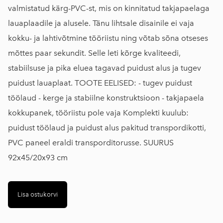
valmistatud kärg-PVC-st, mis on kinnitatud takjapaelaga
lauaplaadile ja alusele. Tänu lihtsale disainile ei vaja
kokku- ja lahtivõtmine tööriistu ning võtab sõna otseses
mõttes paar sekundit. Selle leti kõrge kvaliteedi,
stabiilsuse ja pika eluea tagavad puidust alus ja tugev
puidust lauaplaat. TOOTE EELISED: - tugev puidust
töölaud - kerge ja stabiilne konstruktsioon - takjapaela
kokkupanek, tööriistu pole vaja Komplekti kuulub:
puidust töölaud ja puidust alus pakitud transpordikotti,
PVC paneel eraldi transporditorusse. SUURUS
92x45/20x93 cm
Lisa ostukorvi