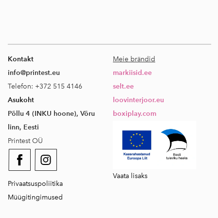
Kontakt
Meie brändid
info@printest.eu
markiisid.ee
Telefon: +372 515 4146
selt.ee
Asukoht
loovinterjoor.eu
Põllu 4 (INKU hoone), Võru
boxiplay.com
linn, Eesti
Printest OÜ
Vaata lisaks
Privaatsuspoliitika
Müügitingimused