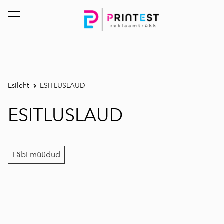
lisati ostukorvi.
Vaata ostukorvi
Esileht
ESITLUSLAUD
ESITLUSLAUD
Läbi müüdud
1 / 4