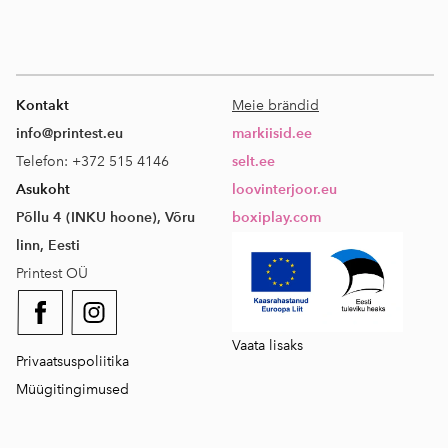
Kontakt
Meie brändid
info@printest.eu
markiisid.ee
Telefon: +372 515 4146
selt.ee
Asukoht
loovinterjoor.eu
Põllu 4 (INKU hoone), Võru
boxiplay.com
linn, Eesti
Printest OÜ
Vaata lisaks
Privaatsuspoliitika
Müügitingimused