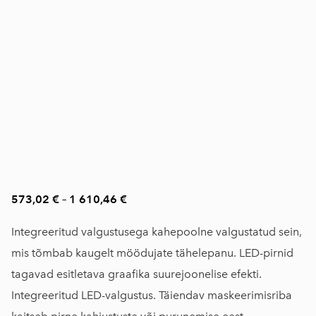
573,02 €
–
1 610,46 €
Integreeritud valgustusega kahepoolne valgustatud sein,
mis tõmbab kaugelt möödujate tähelepanu. LED-pirnid
tagavad esitletava graafika suurejoonelise efekti.
Integreeritud LED-valgustus. Täiendav maskeerimisriba