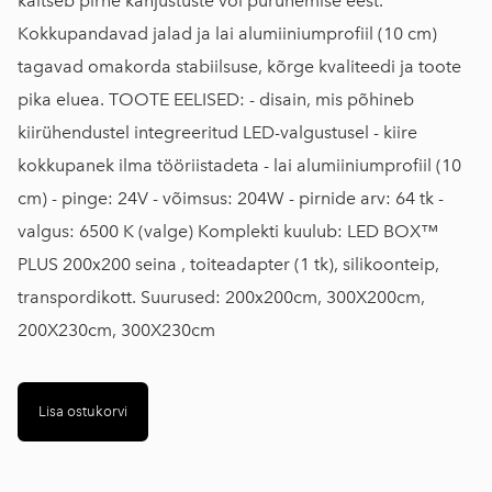
kaitseb pirne kahjustuste või purunemise eest.
Kokkupandavad jalad ja lai alumiiniumprofiil (10 cm)
tagavad omakorda stabiilsuse, kõrge kvaliteedi ja toote
pika eluea. TOOTE EELISED: - disain, mis põhineb
kiirühendustel integreeritud LED-valgustusel - kiire
kokkupanek ilma tööriistadeta - lai alumiiniumprofiil (10
cm) - pinge: 24V - võimsus: 204W - pirnide arv: 64 tk -
valgus: 6500 K (valge) Komplekti kuulub: LED BOX™
PLUS 200x200 seina , toiteadapter (1 tk), silikoonteip,
transpordikott. Suurused: 200x200cm, 300X200cm,
200X230cm, 300X230cm
Lisa ostukorvi