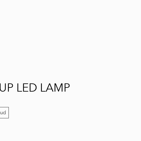
lisati ostukorvi.
Vaata ostukorvi
UP LED LAMP
dud