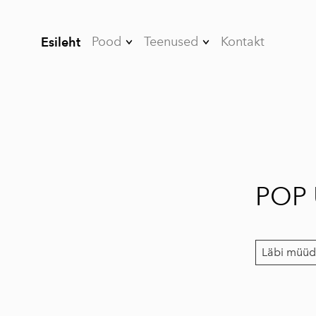
Pood
Teenused
Kontakt
Esileht
Kleebised
Nutikile
Kõik tooted
Värvikaitsekile
Stendid ja Roll-UP-
Projektsioonekraan
id
id
Valgustusega
Akende kiletamine
POP 
süsteemid
Autode kiletamine
Puidust tooted
Kuumpress trükk
Reklaami seinad
Läbi müü
Materjalid
Plakati raamid
Kõnnitee stendid