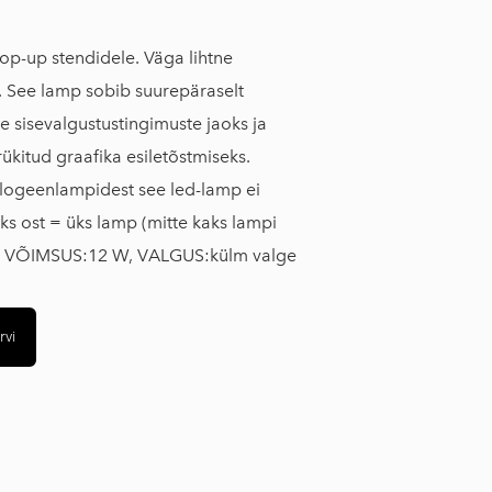
p-up stendidele. Väga lihtne
 See lamp sobib suurepäraselt
 sisevalgustustingimuste jaoks ja
ükitud graafika esiletõstmiseks.
alogeenlampidest see led-lamp ei
s ost = üks lamp (mitte kaks lampi
l). VÕIMSUS:12 W, VALGUS:külm valge
rvi