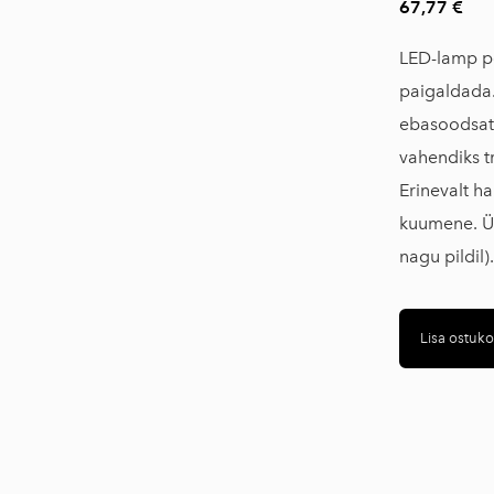
67,77 €
Uksesildid
LED-lamp po
Sisustustooted
paigaldada.
Telgid
ebasoodsate
Abivahendid
vahendiks tr
Erinevalt h
Sündmuste mööbel
kuumene. Ük
Tõkkepostid
nagu pildi
Lipuvardad
Printimismaterjalid
Lisa ostuko