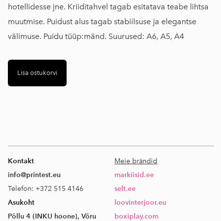
hotellidesse jne. Kriiditahvel tagab esitatava teabe lihtsa
muutmise. Puidust alus tagab stabiilsuse ja elegantse
välimuse. Puidu tüüp:mänd. Suurused: A6, A5, A4
Lisa ostukorvi
Kontakt
Meie brändid
info@printest.eu
markiisid.ee
Telefon: +372 515 4146
selt.ee
Asukoht
loovinterjoor.eu
Põllu 4 (INKU hoone), Võru
boxiplay.com